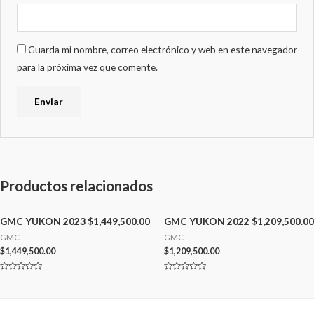
Guarda mi nombre, correo electrónico y web en este navegador
para la próxima vez que comente.
Productos relacionados
GMC YUKON 2023 $1,449,500.00
GMC YUKON 2022 $1,209,500.00
GMC
GMC
$
1,449,500.00
$
1,209,500.00
Valorado
Valorado
con
con
0
0
de
de
5
5