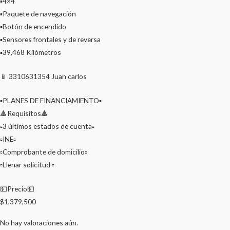
▪️4×4
▪️Paquete de navegación
▪️Botón de encendido
▪️Sensores frontales y de reversa
▪️39,468 Kilómetros
📱 3310631354 Juan carlos
▪️PLANES DE FINANCIAMIENTO▪️
🔺Requisitos🔺
▫️3 últimos estados de cuenta▫️
▫️INE▫️
▫️Comprobante de domicilio▫️
▫️Llenar solicitud ▫️
💵Precio💵
$1,379,500
No hay valoraciones aún.