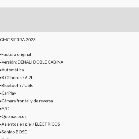
Descripción
Valoraciones (0)
GMC SIERRA 2023
▪️Factura original
▪️Versión: DENALI DOBLE CABINA
▪️Automática
▪️8 Cilindros / 6.2L
▪️Bluetooth / USB
▪️CarPlay
▪️Cámara frontal y de reversa
▪️A/C
▪️Quemacocos
▪️Asientos en piel / ELÉCTRICOS
▪️Sonido BOSÉ