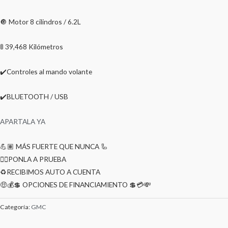
🔘 Motor 8 cilindros / 6.2L
🚦 39,468 Kilómetros
✔️Controles al mando volante
✔️BLUETOOTH / USB
APARTALA YA
💪🏽 MÁS FUERTE QUE NUNCA 🦾
🕵🏼PONLA A PRUEBA
♻️RECIBIMOS AUTO A CUENTA
🤑💰💲 OPCIONES DE FINANCIAMIENTO 💲💳💸
Categoría:
GMC