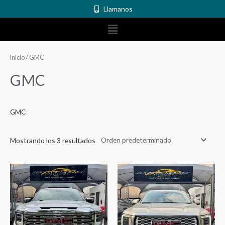
Ir
Llamanos
al
Menú
contenido
Inicio
/ GMC
GMC
GMC
Mostrando los 3 resultados