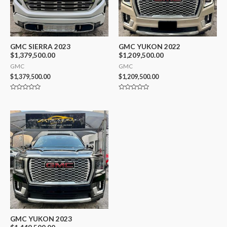
GMC SIERRA 2023
GMC YUKON 2022
$1,379,500.00
$1,209,500.00
GMC
GMC
$
1,379,500.00
$
1,209,500.00
Valorado
Valorado
con
con
0
0
de
de
5
5
GMC YUKON 2023