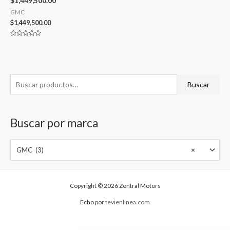
$1,449,500.00
GMC
$
1,449,500.00
Valorado
con
0
de
5
B
Buscar
u
s
Buscar por marca
c
a
GMC (3)
×
r
p
o
Copyright © 2026 Zentral Motors
r
Echo por
tevienlinea.com
: