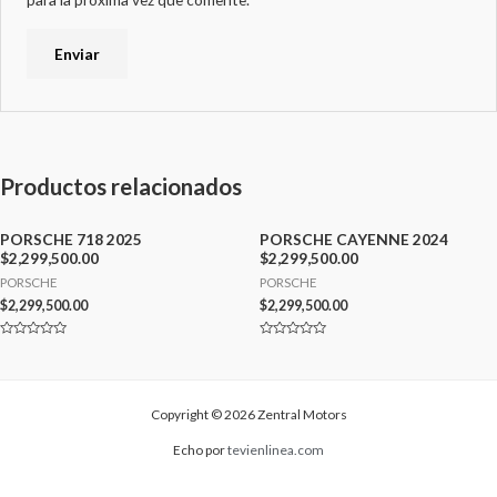
Productos relacionados
PORSCHE 718 2025
PORSCHE CAYENNE 2024
$2,299,500.00
$2,299,500.00
PORSCHE
PORSCHE
$
2,299,500.00
$
2,299,500.00
Valorado
Valorado
con
con
0
0
de
de
5
5
Copyright © 2026 Zentral Motors
Echo por
tevienlinea.com