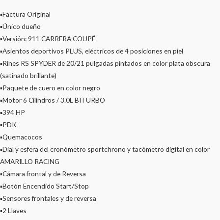
▪️Factura Original
▪️Único dueño
▪️Versión: 911 CARRERA COUPÉ
▪️Asientos deportivos PLUS, eléctricos de 4 posiciones en piel
▪️Rines RS SPYDER de 20/21 pulgadas pintados en color plata obscura
(satinado brillante)
▪️Paquete de cuero en color negro
▪️Motor 6 Cilindros / 3.0L BITURBO
▪️394 HP
▪️PDK
▪️Quemacocos
▪️Dial y esfera del cronómetro sportchrono y tacómetro digital en color
AMARILLO RACING
▪️Cámara frontal y de Reversa
▪️Botón Encendido Start/Stop
▪️Sensores frontales y de reversa
▪️2 Llaves