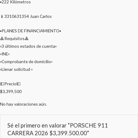
▪️222 Kilómetros
📱3310631354 Juan Carlos
▪️PLANES DE FINANCIAMIENTO▪️
🔺Requisitos🔺
▫️3 últimos estados de cuenta▫️
▫️INE▫️
▫️Comprobante de domicilio▫️
▫️Llenar solicitud ▫️
💵Precio💵
$3,399,500
No hay valoraciones aún.
Sé el primero en valorar “PORSCHE 911
CARRERA 2026 $3,399.500.00”