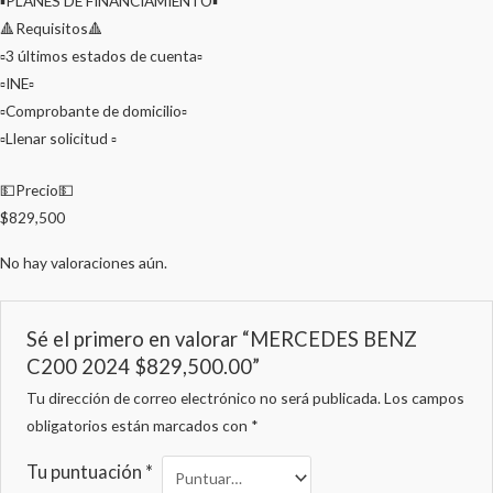
▪️PLANES DE FINANCIAMIENTO▪️
🔺Requisitos🔺
▫️3 últimos estados de cuenta▫️
▫️INE▫️
▫️Comprobante de domicilio▫️
▫️Llenar solicitud ▫️
💵Precio💵
$829,500
No hay valoraciones aún.
Sé el primero en valorar “MERCEDES BENZ
C200 2024 $829,500.00”
Tu dirección de correo electrónico no será publicada.
Los campos
obligatorios están marcados con
*
Tu puntuación
*