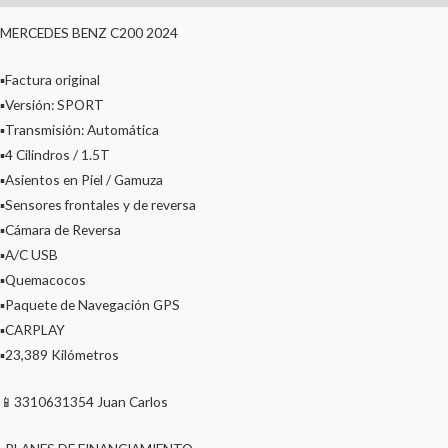
MERCEDES BENZ C200 2024
▪️Factura original
▪️Versión: SPORT
▪️Transmisión: Automática
▪️4 Cilindros / 1.5T
▪️Asientos en Piel / Gamuza
▪️Sensores frontales y de reversa
▪️Cámara de Reversa
▪️A/C USB
▪️Quemacocos
▪️Paquete de Navegación GPS
▪️CARPLAY
▪️23,389 Kilómetros
📱3310631354 Juan Carlos