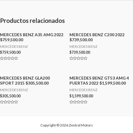
Productos relacionados
MERCEDES BENZ A35 AMG 2022
MERCEDES BENZ C200 2022
$759,500.00
$739,500.00
MERCEDES BENZ
MERCEDES BENZ
$
759,500.00
$
739,500.00
Valorado
Valorado
con
con
0
0
de
de
5
5
MERCEDES BENZ GLA200
MERCEDES BENZ GT53 AMG 4
SPORT 2015 $305,500.00
PUERTAS 2022 $1,599,500.00
MERCEDES BENZ
MERCEDES BENZ
$
305,500.00
$
1,599,500.00
Valorado
Valorado
con
con
0
0
de
de
5
5
Copyright © 2026 Zentral Motors